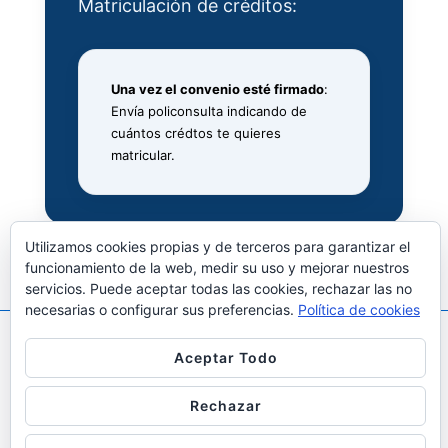
Matriculación de créditos:
Una vez el convenio esté firmado
:
Envía policonsulta indicando de
cuántos crédtos te quieres
matricular.
Utilizamos cookies propias y de terceros para garantizar el
funcionamiento de la web, medir su uso y mejorar nuestros
servicios. Puede aceptar todas las cookies, rechazar las no
necesarias o configurar sus preferencias.
Política de cookies
Aceptar Todo
Copyright © 2026
Prácticas en Empresa, Empleo y
Emprendimiento ETSIT
| Funciona con
Tema
Rechazar
Responsive