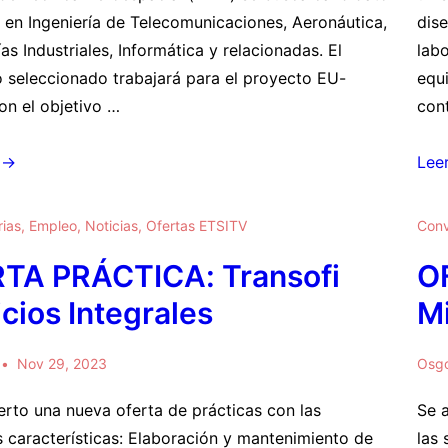
l en Ingeniería de Telecomunicaciones, Aeronáutica,
dis
as Industriales, Informática y relacionadas. El
lab
 seleccionado trabajará para el proyecto EU-
equ
n el objetivo …
con
OFE
 →
Lee
:
PRÁ
Fle
ias
,
Empleo
,
Noticias
,
Ofertas ETSITV
Conv
TA PRÁCTICA: Transofi
O
cios Integrales
M
Nov 29, 2023
Osg
erto una nueva oferta de prácticas con las
Se 
s características: Elaboración y mantenimiento de
las