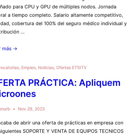
eñado para CPU y GPU de múltiples nodos. Jornada
oral a tiempo completo. Salario altamente competitivo,
idad, cobertura del 100% del seguro médico individual y
tribución …
RTA
r más →
CTICA:
xcompute
ocatorias
,
Empleo
,
Noticias
,
Ofertas ETSITV
FERTA PRÁCTICA: Apliquem
icroones
onurb
Nov 29, 2023
acaba de abrir una oferta de prácticas en empresa con
 siguientes SOPORTE Y VENTA DE EQUIPOS TECNICOS