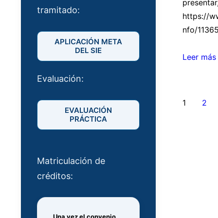
presentar
tramitado:
https://w
nfo/1136
APLICACIÓN META
DEL SIE
Becas
Leer más
Ford
Evaluación:
2023/20
Pagi
1
2
EVALUACIÓN
de
PRÁCTICA
entr
Matriculación de
créditos:
Una vez el convenio