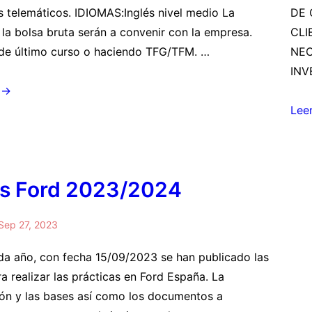
 telemáticos. IDIOMAS:Inglés nivel medio La
DE 
 la bolsa bruta serán a convenir con la empresa.
CLI
de último curso o haciendo TFG/TFM. …
NEC
INV
 →
:
OFE
Lee
PRÁ
Apl
Mic
s Ford 2023/2024
Sep 27, 2023
a año, con fecha 15/09/2023 se han publicado las
a realizar las prácticas en Ford España. La
ón y las bases así como los documentos a