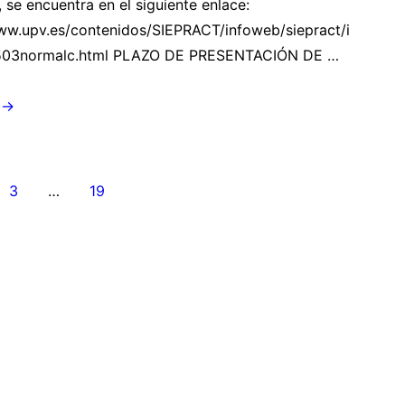
, se encuentra en el siguiente enlace:
ww.upv.es/contenidos/SIEPRACT/infoweb/siepract/i
503normalc.html PLAZO DE PRESENTACIÓN DE …
 →
24
nación
3
…
19
adas