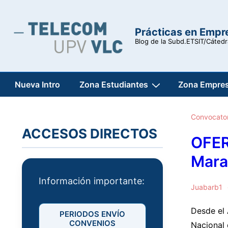
↓
Saltar
Prácticas en Empr
al
Blog de la Subd.ETSIT/Cáted
contenido
principal
Navegación
Nueva Intro
Zona Estudiantes
Zona Empre
principal
Convocator
ACCESOS DIRECTOS
OFER
Mara
Información importante:
Juabarb1
Desde el 
PERIODOS ENVÍO
CONVENIOS
Nacional 