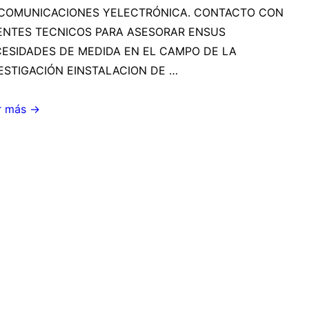
COMUNICACIONES YELECTRÓNICA. CONTACTO CON
ENTES TECNICOS PARA ASESORAR ENSUS
ESIDADES DE MEDIDA EN EL CAMPO DE LA
ESTIGACIÓN EINSTALACION DE …
RTA
r más →
CTICA:
iquem
roones