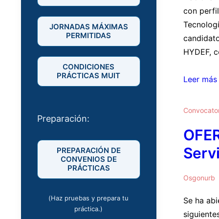
con perfi
Tecnologí
JORNADAS MÁXIMAS
PERMITIDAS
candidato
HYDEF, co
CONDICIONES
PRÁCTICAS MUIT
OFERTA
Leer más
PRÁCTICA
Inta
Convocator
Preparación:
–
OFER
La
Marañosa
Servi
PREPARACIÓN DE
CONVENIOS DE
PRÁCTICAS
Osgonurb
(Haz pruebas y prepara tu
Se ha abi
práctica.)
siguiente