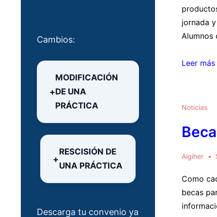
productos
jornada y
Alumnos 
Cambios:
OFERTA
Leer más
PRÁCTICA
MODIFICACIÓN
Transofi
DE UNA
Servicios
PRÁCTICA
Noticias
Integrales
Beca
RESCISIÓN DE
Aigiher
UNA PRÁCTICA
Como cad
becas par
informaci
Descarga tu convenio ya