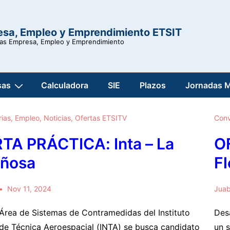
esa, Empleo y Emprendimiento ETSIT
ras Empresa, Empleo y Emprendimiento
sas
Calculadora
SIE
Plazos
Jornadas 
ias
,
Empleo
,
Noticias
,
Ofertas ETSITV
Conv
TA PRÁCTICA: Inta – La
O
ñosa
F
Nov 11, 2024
Jua
Área de Sistemas de Contramedidas del Instituto
Des
de Técnica Aeroespacial (INTA) se busca candidato
un 