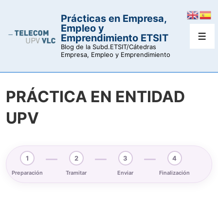
↓
Prácticas en Empresa,
Saltar
Empleo y
al
Emprendimiento ETSIT
Men
contenido
Blog de la Subd.ETSIT/Cátedras
Empresa, Empleo y Emprendimiento
principal
PRÁCTICA EN ENTIDAD
UPV
1
2
3
4
Preparación
Tramitar
Enviar
Finalización