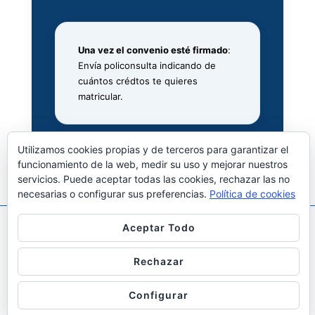
Una vez el convenio esté firmado
:
Envía policonsulta indicando de
cuántos crédtos te quieres
matricular.
Utilizamos cookies propias y de terceros para garantizar el
funcionamiento de la web, medir su uso y mejorar nuestros
servicios. Puede aceptar todas las cookies, rechazar las no
necesarias o configurar sus preferencias.
Política de cookies
Aceptar Todo
Copyright © 2026
Prácticas en Empresa, Empleo y
Emprendimiento ETSIT
| Funciona con
Tema
Rechazar
Responsive
Configurar