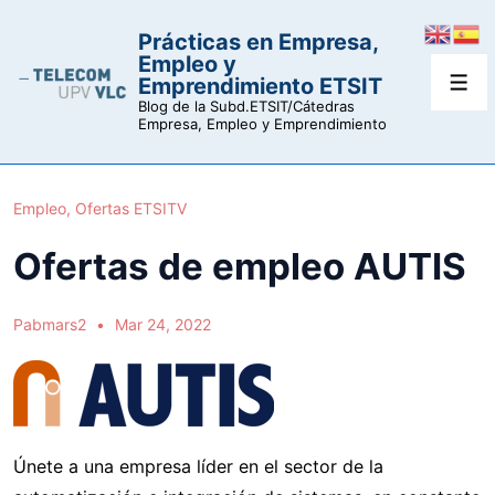
↓
Prácticas en Empresa,
Saltar
Empleo y
al
Emprendimiento ETSIT
Men
contenido
Blog de la Subd.ETSIT/Cátedras
Empresa, Empleo y Emprendimiento
principal
Empleo
,
Ofertas ETSITV
Ofertas de empleo AUTIS
Pabmars2
Mar 24, 2022
Únete a una empresa líder en el sector de la