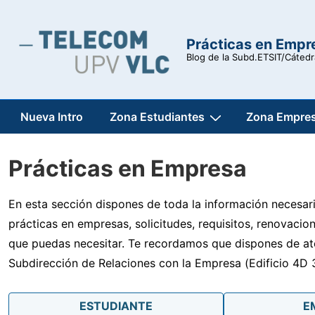
↓
Saltar
Prácticas en Empr
al
Blog de la Subd.ETSIT/Cáted
contenido
principal
Navegación
Nueva Intro
Zona Estudiantes
Zona Empre
principal
Prácticas en Empresa
En esta sección dispones de toda la información necesaria
prácticas en empresas, solicitudes, requisitos, renovaci
que puedas necesitar. Te recordamos que dispones de ate
Subdirección de Relaciones con la Empresa (Edificio 4D 
ESTUDIANTE
E