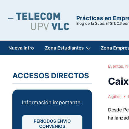
↓
Saltar
Prácticas en Empr
al
Blog de la Subd.ETSIT/Cáted
contenido
principal
Navegación
Nueva Intro
Zona Estudiantes
Zona Empre
principal
Eventos
,
N
ACCESOS DIRECTOS
Caix
Aigiher
Información importante:
Desde Peo
ha lanzad
PERIODOS ENVÍO
CONVENIOS