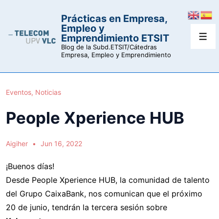
↓
Prácticas en Empresa,
Saltar
Empleo y
al
Emprendimiento ETSIT
Men
contenido
Blog de la Subd.ETSIT/Cátedras
Empresa, Empleo y Emprendimiento
principal
Eventos
,
Noticias
People Xperience HUB
Aigiher
Jun 16, 2022
¡Buenos días!
Desde People Xperience HUB, la comunidad de talento
del Grupo CaixaBank, nos comunican que el próximo
20 de junio, tendrán la tercera sesión sobre