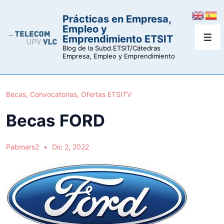
↓
Prácticas en Empresa,
Saltar
Empleo y
al
Emprendimiento ETSIT
Men
contenido
Blog de la Subd.ETSIT/Cátedras
Empresa, Empleo y Emprendimiento
principal
Becas
,
Convocatorias
,
Ofertas ETSITV
Becas FORD
Pabmars2
Dic 2, 2022