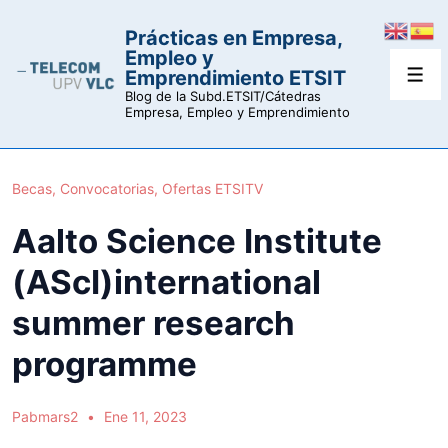
↓
Prácticas en Empresa,
Saltar
Empleo y
al
Emprendimiento ETSIT
Men
contenido
Blog de la Subd.ETSIT/Cátedras
Empresa, Empleo y Emprendimiento
principal
Becas
,
Convocatorias
,
Ofertas ETSITV
Aalto Science Institute
(AScI)international
summer research
programme
Pabmars2
Ene 11, 2023