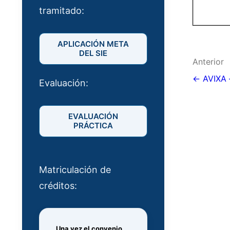
tramitado:
APLICACIÓN META
DEL SIE
Nave
Anterior
de
← AVIXA 
Evaluación:
entr
EVALUACIÓN
PRÁCTICA
Matriculación de
créditos:
Una vez el convenio