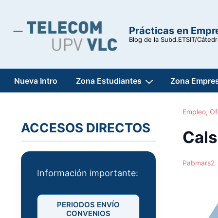
↓
Saltar
Prácticas en Empr
al
Blog de la Subd.ETSIT/Cáted
contenido
principal
Navegación
Nueva Intro
Zona Estudiantes
Zona Empre
principal
Empleo
,
Of
ACCESOS DIRECTOS
Cals
Pabmars2
Información importante:
PERIODOS ENVÍO
CONVENIOS