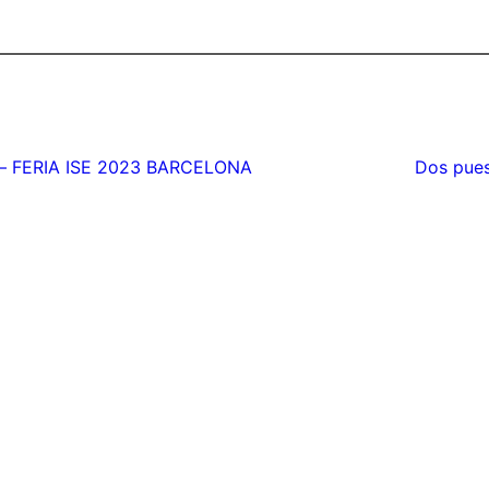
gación
– FERIA ISE 2023 BARCELONA
Dos pues
adas