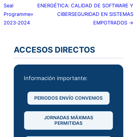
entradas
Seal
ENERGÉTICA: CALIDAD DE SOFTWARE Y
Programme»
CIBERSEGURIDAD EN SISTEMAS
2023-2024
EMPOTRADOS →
ACCESOS DIRECTOS
Información importante:
PERIODOS ENVÍO CONVENIOS
JORNADAS MÁXIMAS
PERMITIDAS