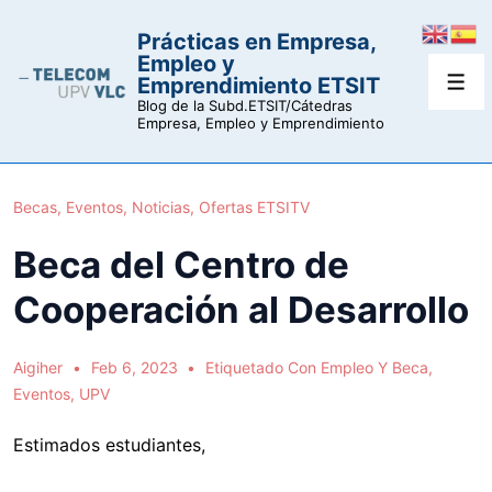
↓
Prácticas en Empresa,
Saltar
Empleo y
al
Emprendimiento ETSIT
Men
contenido
Blog de la Subd.ETSIT/Cátedras
Empresa, Empleo y Emprendimiento
principal
Becas
,
Eventos
,
Noticias
,
Ofertas ETSITV
Beca del Centro de
Cooperación al Desarrollo
Aigiher
Feb 6, 2023
Etiquetado Con
Empleo Y Beca
,
Eventos
,
UPV
Estimados estudiantes,