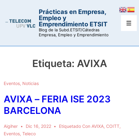
↓
Prácticas en Empresa,
Saltar
Empleo y
al
Emprendimiento ETSIT
Men
contenido
Blog de la Subd.ETSIT/Cátedras
Empresa, Empleo y Emprendimiento
principal
Etiqueta:
AVIXA
Eventos
,
Noticias
AVIXA – FERIA ISE 2023
BARCELONA
Aigiher
Dic 16, 2022
Etiquetado Con
AVIXA
,
COITT
,
Eventos
,
Teleco